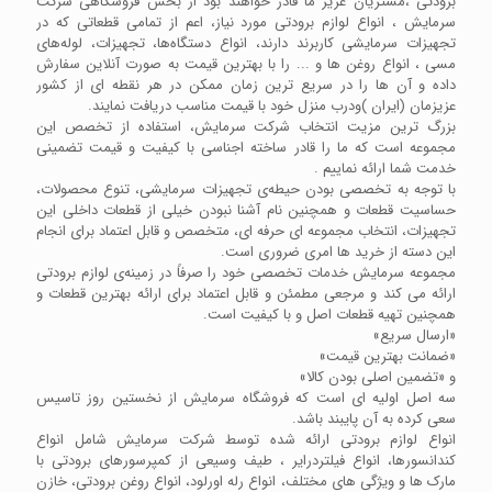
برودتی ،مشتریان عزیز ما قادر خواهند بود از بخش فروشگاهی شرکت
سرمایش ، انواع لوازم برودتی مورد نیاز، اعم از تمامی قطعاتی که در
تجهیزات سرمایشی کاربرند دارند، انواع دستگاه‌ها، تجهیزات،‌ لوله‌های
مسی ، انواع روغن‌ ها و ... را با بهترین قیمت به صورت آنلاین سفارش
داده و آن ها را در سریع ترین زمان ممکن در هر نقطه ای از کشور
عزیزمان (ایران )ودرب منزل خود با قیمت مناسب دریافت نمایند.
بزرگ ترین مزیت انتخاب شرکت سرمایش، استفاده از تخصص این
مجموعه است که ما را قادر ساخته اجناسی با کیفیت و قیمت تضمینی
خدمت شما ارائه نماییم .
با توجه به تخصصی بودن حیطه‌ی تجهیزات سرمایشی، تنوع محصولات،
حساسیت قطعات و همچنین نام‌ آشنا نبودن خیلی از قطعات داخلی این
تجهیزات، انتخاب مجموعه ای حرفه ای، متخصص و قابل اعتماد برای انجام
این دسته از خرید ها امری ضروری است.
مجموعه سرمایش خدمات تخصصی خود را صرفاً در زمینه‌ی لوازم برودتی
ارائه می کند و مرجعی مطمئن و قابل اعتماد برای ارائه بهترین قطعات و
همچنین تهیه قطعات اصل و با کیفیت است.
«ارسال سریع»
«ضمانت بهترین قیمت»
و «تضمین اصلی بودن کالا»
سه اصل اولیه ای است که فروشگاه سرمایش از نخستین روز تاسیس
سعی کرده به آن پایبند باشد.
انواع لوازم برودتی ارائه شده توسط شرکت سرمایش شامل انواع
کندانسورها، انواع فیلتردرایر ، طیف وسیعی از کمپرسورهای برودتی با
مارک ها و ویژگی های مختلف، انواع رله اورلود، انواع روغن برودتی، خازن