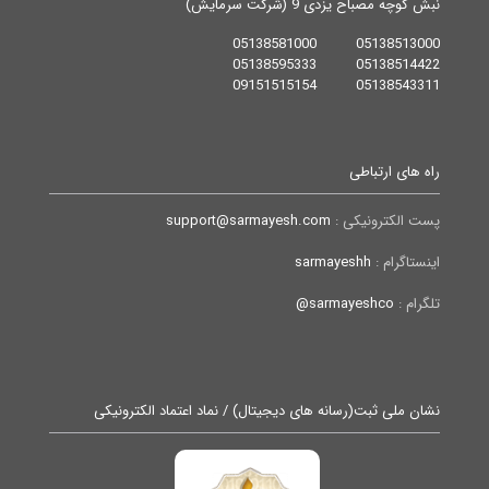
نبش کوچه مصباح یزدی 9 (شرکت سرمایش)
05138513000 05138581000
05138514422 05138595333
05138543311 09151515154
راه های ارتباطی
پست الکترونیکی :
support@sarmayesh.com
اینستاگرام :
sarmayeshh
تلگرام :
sarmayeshco@
نشان ملی ثبت(رسانه های دیجیتال) / نماد اعتماد الکترونیکی