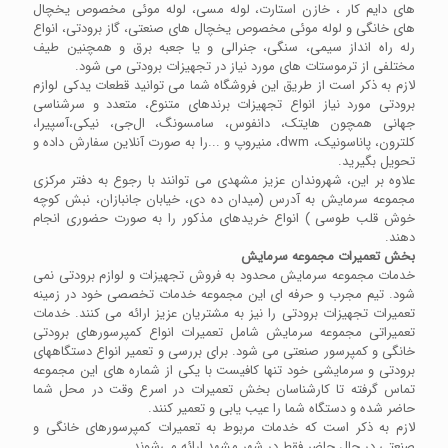
های دایم کار ، خازن استارت، لوله مسی، لوله موئی مخصوص یخچال
های خانگی و لوله موئی مخصوص یخچال های صنعتی، گاز برودتی، انواع
رله راه انداز سیمی، سنگی، جنرالی و یا جعبه برق و همچنین طیف
مختلفی از ترموستات های مورد نیاز در تجهیزات برودتی می شود.
لازم به ذکر است از طریق این فروشگاه شما می توانید قطعات یدکی لوازم
برودتی مورد نیاز انواع تجهیزات برندهای متنوع، متعدد و سرشناسی
جهانی همچون هایتک، دانفوس، سامسونگ، ال‌جی، نیکی،آسپیرا،
کلترون، پاناسونیک، dwm، منیروپ و ...را به صورت آنلاین سفارش داده و
تحویل بگیرید.
علاوه بر این، شهروندان عزیز مشهدی می توانند با رجوع به دفتر مرکزی
مجموعه سرمایش به آدرس (میدان ده دی، خیابان جانبازان، نبش کوچه
خوش قلب طوسی ) انواع خریدهای مذکور را به صورت حضوری انجام
دهند.
بخش تعمیرات مجموعه سرمایش
خدمات مجموعه سرمایش محدود به فروش تجهیزات و لوازم برودتی نمی
شود. تیم مجرب و حرفه ای این مجموعه خدمات تخصصی خود در زمینه
تعمیرات تجهیزات برودتی را نیز به مشتریان عزیز ارائه می کنند. خدمات
تعمیراتی مجموعه سرمایش شامل تعمیرات انواع کمپرسورهای برودتی
خانگی و کمپرسور صنعتی می شود. برای بررسی و تعمیر انواع دستگاههای
برودتی و سرمایشی خود تنها کافیست با یکی از شماره های این مجموعه
تماس گرفته تا کارشناسان بخش تعمیرات در اسرع وقت در محل شما
حاضر شده و دستگاه شما را عیب یابی و تعمیر کنند.
لازم به ذکر است که خدمات مربوط به تعمیرات کمپرسورهای خانگی و
صنعتی در حال حاضر فقط در شهر مشهد ارائه می‌شوند.