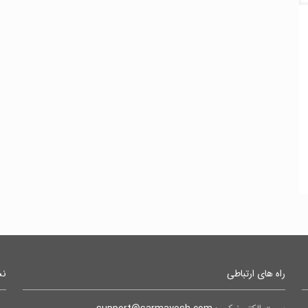
راه های ارتباطی
نش