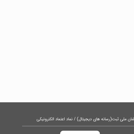
ان ملی ثبت(رسانه های دیجیتال) / نماد اعتماد الکترونیکی