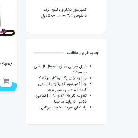
کمپرسور فشار و وکیوم برند
دانفوس 3/4
150,000,000
﷼
جدید ترین مقالات
دلیل خرابی فریزر یخچال ال جی
چیست؟
چرا یخچال یکسره کار میکند؟
چرا کمپرسور کولرگازی کار نمی
کند؟ | 8 دلیل بسیار مهم
تفاوت گاز r600a و r290 | تمامی
نکاتی که باید بدانید!
راهنمای خرید یخچال پرتابل