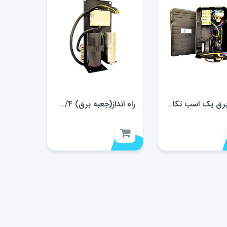
جعبه برق یک اسب تکامسه
راه انداز(جعبه برق) 3/4 دانفوس