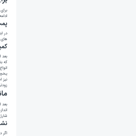
برای 
ادامه
پمپ
در اب
های پ
کمپ
بعد ا
که بت
انواع
یخچال
نیز ا
زودتر
مان
بعد ا
انداز
شارژ 
نشت
اگر د