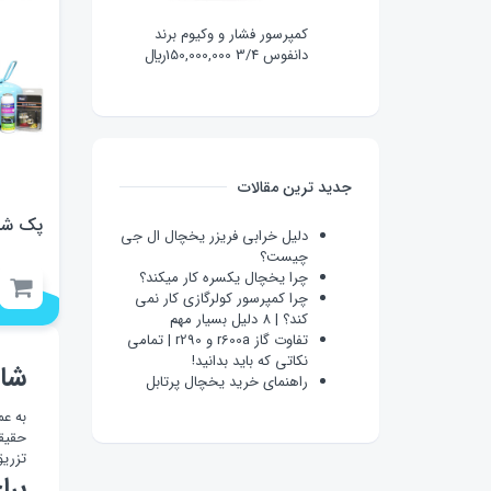
کمپرسور فشار و وکیوم برند
دانفوس 3/4
150,000,000
﷼
جدید ترین مقالات
پک شار
دلیل خرابی فریزر یخچال ال جی
چیست؟
چرا یخچال یکسره کار میکند؟
چرا کمپرسور کولرگازی کار نمی
کند؟ | 8 دلیل بسیار مهم
تفاوت گاز r600a و r290 | تمامی
نکاتی که باید بدانید!
شار
راهنمای خرید یخچال پرتابل
به عم
حقیقت
تزریق
برا