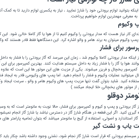
اینکه بتوانید لوازم برودتی خود را شارژ نمایید ، نیاز به یکسری لوازم دارید تا به کمک آن
 به معرفی مهمترین لوازم خواهیم پرداخت.
 وکیوم
تدای کار نیاز هست که مدار برودتی را وکیوم کنیم تا از هوا یا گاز کاملا خالی شود. این
مپ وکیوم میتوان به برند هامر و والو اشاره کرد. این دستگاهها فقط قادر هستند که وک
رسور برای فشار
ز اینکه مدار برودتی کاملا وکیوم شد ، زمان این میرسد که گاز برودتی را با فشار به داخ
وانند هوا یا گاز را با فشار زیاد به داخل سیستم هدایت کنند. بهترین کمپرسور برای ا
 کمپرسور یخچال و فریزر میشوند. یکی از مزیت های این موتور ها این است که علاوه بر
 میتوانید عملیات وکیوم و فشار را انجام دهید. اما پمپ های وکیومی قادر به ایجاد فشار
ستفاده کنید. شاید بتوان گفت تنها مزیت پمپ های وکیوم هامر و والو ، سرعت ایجاد
 از موتور های یخچالی خلا ایجاد میکنند )
ومتر دوقلو
ز گاز برودتی و پمپ و کیوم و کمپرسور برای فشار، حالا نوبت به مانومتر است که به وسیله
ه گیری کنید. اگر این قطعه در هنگام شارژ گاز در دسترس نباشد یا شارژ گاز انجام نمیشود
گاز استاندارد و اصولی، استفاده از گیج یا مانومتر میباشد که بتوان تمامیه پارامتر های م
 یاب و نشت گیر
ر سیستم برودتی که قرار است شارژ گاز نجام شود، نشتی وجود داشته باشد چکار باید کر