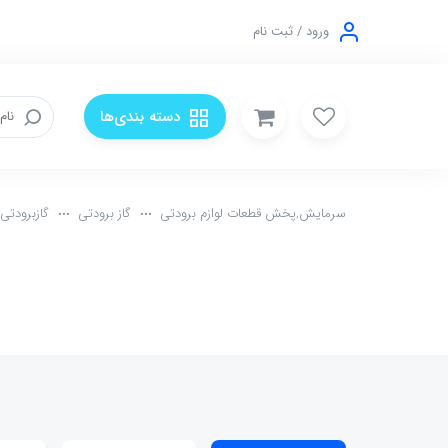
ورود / ثبت نام
دسته بندی‌ها
سرمایش,پخش قطعات لوازم برودتی
گاز برودتی
گازبرودتیLEROY ISCEON (R141B)