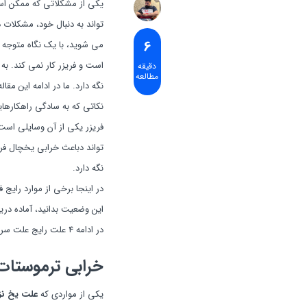
یکی از مشکلاتی که ممکن است
تواند به دنبال خود، مشکلات 
6
می شوید، با یک نگاه متوجه ر
است و فریزر کار نمی کند. به
دقیقه
مطالعه
نگه دارد. ما در ادامه این مقا
نکاتی که به سادگی راهکارهایی
فریزر یکی از آن وسایلی است ک
تواند دباعث خرابی یخچال فری
نگه دارد.
در اینجا برخی از موارد رایج
این وضعیت بدانید، آماده دری
در ادامه 4 علت رایج علت سرد نکردن فریزر را با هم بررسی می کنیم:
خرابی ترموستات
یکی از مواردی که
علت یخ نزد